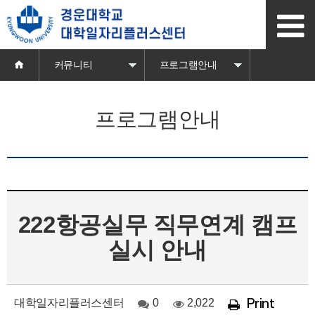
본
문
바
로
가
커뮤니티
프로그램안내
기
프로그램안내
222항공실무 직무연계 캠프
실시 안내
대학일자리플러스센터
0
2,022
Print