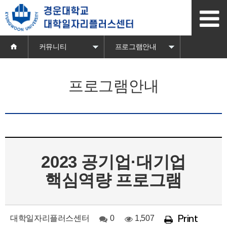
본
문
바
로
가
커뮤니티
프로그램안내
기
프로그램안내
2023 공기업·대기업
핵심역량 프로그램
대학일자리플러스센터
0
1,507
Print