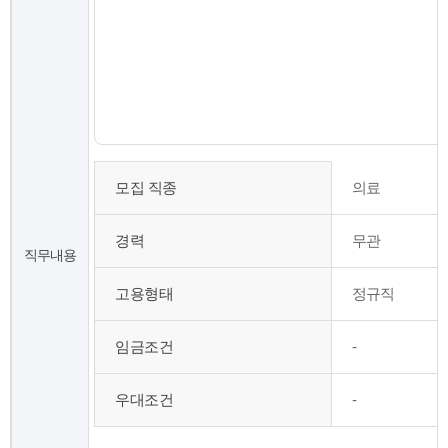
모
모집 직종
의료
집
직
종
경력
무관
,
직무내용
모
집
고용형태
정규직
인
원
임금조건
-
,
경
력
우대조건
-
,
학