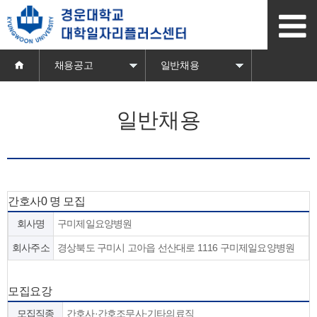
본
문
바
로
가
채용공고
일반채용
기
일반채용
간호사0 명 모집
회사명
구미제일요양병원
회사주소
경상북도 구미시 고아읍 선산대로 1116 구미제일요양병원
모집요강
모집직종
간호사·간호조무사·기타의료직