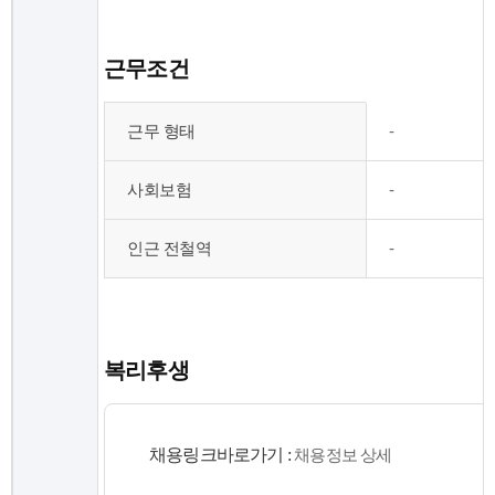
력
,
고
근무조건
용
형
근
태
근무 형태
-
무
,
형
근
태
무
사회보험
-
,
예
근
정
무
인근 전철역
-
지
시
,
간
임
,
금
사
조
회
복리후생
건
보
,
험
채
,
용
퇴
채용링크바로가기 :
채용정보 상세
직
직
급