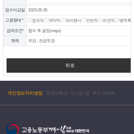
금
,
지
우
접수마감일
2025.05.30
급
대
방
고용형태
*
정규직
계약직
프리랜서
인턴직
파견직
병역특
조
법
건
급여조건*
협의 후 결정(nego)
,
을
인
(
학력
무관 , 전공무관
근
를
전
)
철
제
역
공
뒤로
을
하
(
는
를
표
)
제
개인정보처리방침
경운대학교
오시는 길
부서 연락처
공
하
는
표