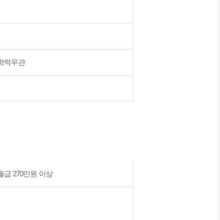
학력무관
월급 270만원 이상