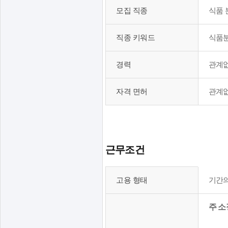
,
모집 직종
식품 
장
애
직종 키워드
식품
인
채
경력
관계
용
인
자격 면허
관계
원
,
모
집
근무조건
직
종
고
고용 형태
기간의
,
용
관
형
주 
련
태
직