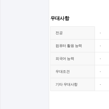
면
무
허
형
을
태
우대사항
(
,
를
사
전
전공
-
)
회
공
제
보
,
컴퓨터 활용 능력
-
공
험
컴
하
,
퓨
외국어 능력
-
는
퇴
터
표
직
활
우대조건
-
급
용
여
능
기타 우대사항
-
,
력
근
,
무
외
예
국