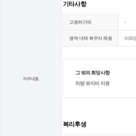
기타사항
정
어
지
능
고
고용허가제
-
,
력
용
인
,
허
병역 대체 복무자 채용
비희
근
우
가
전
대
제
철
조
,
역
건
병
,
그 밖의 희망사항
,
역
직무내용
버
기
차량 유지비 지원
대
스
타
체
노
우
복
선
대
무
번
사
자
호
항
복리후생
채
을
을
용