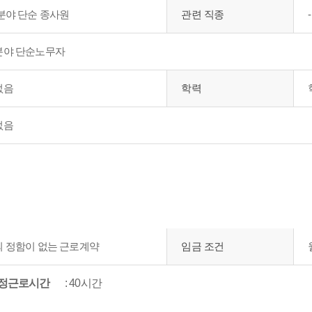
분야 단순 종사원
관련 직종
-
분야 단순노무자
없음
학력
없음
 정함이 없는 근로계약
임금 조건
소정근로시간
: 40시간