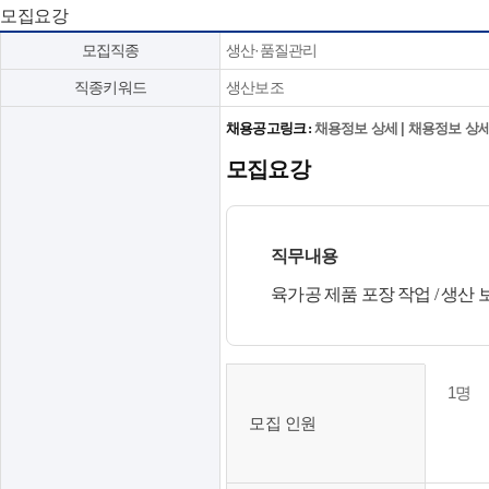
모집요강
모집직종
생산·품질관리
직종키워드
생산보조
채용공고링크 :
채용정보 상세 | 채용정보 상세
모집요강
직무내용
육가공 제품 포장 작업 / 생산 
모
1명
집
모집 인원
인
원