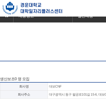
본
문
바
채용공고
일반채용
로
가
기
생산보조0 명 모집
회사명
대보CNF
회사주소
대구광역시 동구 팔공로101길 15-6, 대보C