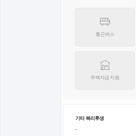
(
(
을
를
를
(
)
)
를
제
제
)
통근버스
공
공
제
하
하
공
는
는
하
표
표
는
표
주택자금 지원
기타 복리후생
-