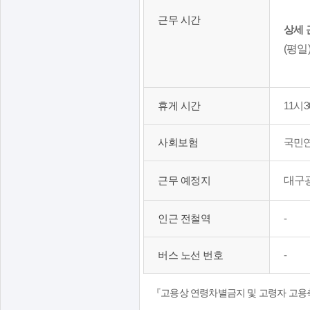
,
종
임
근무 시간
상세 
,
금
(평일)
직
조
종
건
키
,
워
휴게 시간
11시3
근
드
무
사회보험
국민연
,
시
경
간
력
근무 예정지
대구광
,
,
휴
학
인근 전철역
-
게
력
시
,
버스 노선 번호
-
간
자
,
격
『고용상 연령차별금지 및 고령자 고용
근