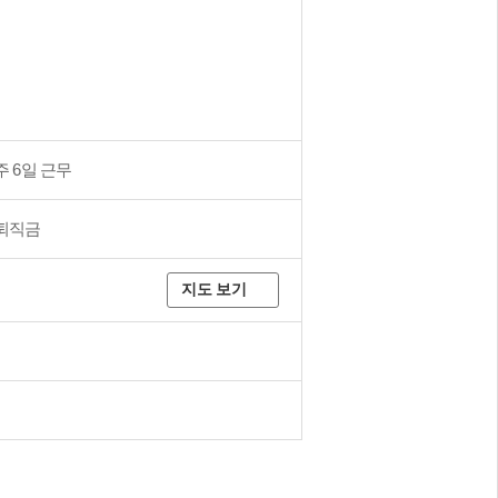
주 6일 근무
퇴직금
지도 보기