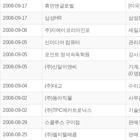
2008-09-17
휴먼앤글로벌
[미국]
2008-09-17
삼성HR
삼성전
2008-09-08
주)지에이코리아인포
세일즈
2008-09-05
신미디어 캄퓨터
관리과
2008-09-05
포인트 정석속독학원
강사 |
2008-09-05
(주)신일이앤씨
기계,
(0 명
2008-09-04
(주)대교
수리교
2008-09-02
(주)동아직물
사무관
2008-09-02
(주)TPC메카트로닉스
기술영
2008-08-29
스쿨루스 구미점
판매 |
2008-08-25
(주)엘지텔레콤
판매 