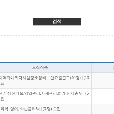
검색
모집직종
지역최대위락시설경호경비보안요원급구(40명) | (40
모집
리,생산기술,영업관리,자재관리,회계,인사총무 | (5
모집
 과학, 영어, 학습클리닉 | (0 명) 모집