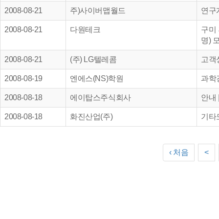
2008-08-21
주)사이버맵월드
연구개
2008-08-21
다원테크
구미 
명) 
2008-08-21
(주) LG텔레콤
고객상
2008-08-19
엔에스(NS)학원
과학강
2008-08-18
에이탑스주식회사
안내 |
2008-08-18
화진산업(주)
기타도
‹ 처음
<