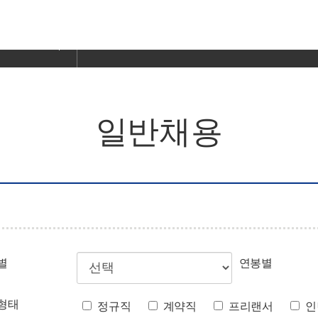
일반채용
별
연봉별
형태
정규직
계약직
프리랜서
인