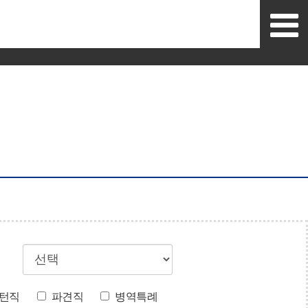
턴직
파견직
병역특례