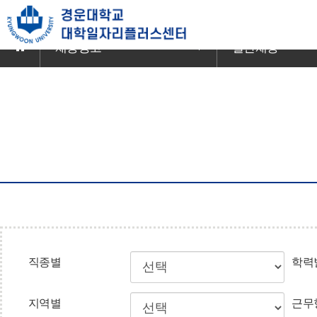
본
문
바
채용공고
일반채용
로
가
기
직종별
학력
지역별
근무