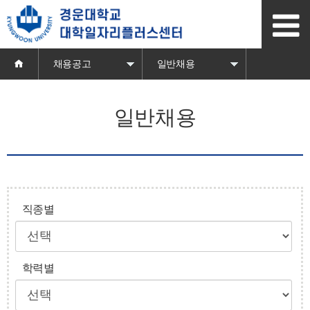
본
문
바
로
가
채용공고
일반채용
기
일반채용
직종별
학력별