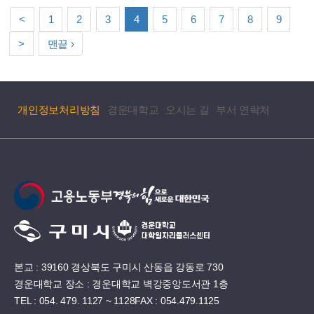
<
1
2
3
4
5
6
7
8
9
>
맨끝 ›
개인정보처리방침
경운대학교
오시는 길
부서 연락처
본교 : 39160 경상북도 구미시 산동읍 강동로 730
경운대학교 장소 : 경운대학교 벽강중앙도서관 1층
TEL : 054. 479. 1127 ~ 1128
FAX : 054.479.1125