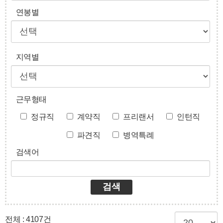
연봉별
지역별
근무형태
정규직
계약직
프리랜서
인턴직
파견직
병역특례
검색어
검색
전체 : 4107건