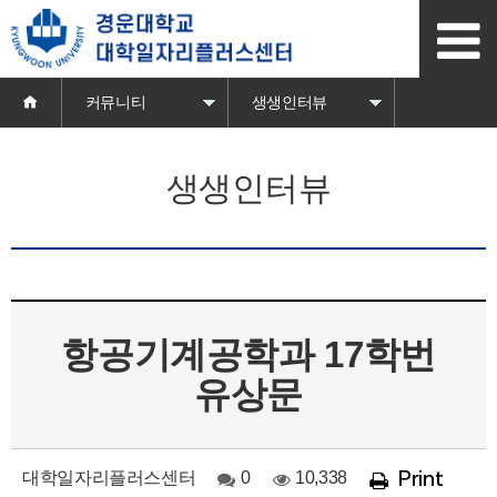
본
문
바
로
가
커뮤니티
생생인터뷰
기
생생인터뷰
항공기계공학과 17학번
유상문
대학일자리플러스센터
0
10,338
Print