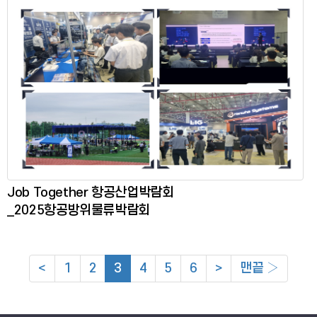
Job Together 항공산업박람회
_2025항공방위물류박람회
<
1
2
3
4
5
6
>
맨끝 ›